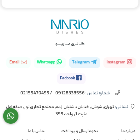
گــالــری مــــاریــــــو
Email
Whatsapp
Telegram
Instagram
Facbook
شماره تماس‌:
09128338556
/
02155470495
نشانی:
تهران، شوش، خیابان دشتبان زاده، مجتمع تجاری نور، طبقه اول
مثبت 1، واحد 399
درباره ما
نحوه ارسال و پرداخت
تماس با ما