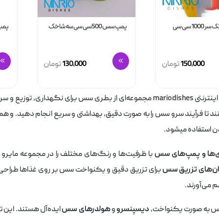
10 سی سی
پمپ سس 500سی سی سه شاخک
پمپ س
150,000
تومان
130,000
تومان
در فروشگاه اینترنتی mariodishes مجموعه‌ای از بطری سس برای نگهد
تا فرآیند سرو سس را به صورت دقیق، بهداشتی و سریع انجام دهید. و هم
 استفاده میشود.
‌ها و پمپ‌های سس
با ظرفیت‌ها و رنگ‌های مختلف را در مجموعه مایرو د
ن‌های تزریق سس
برای تزریق دقیق و یکنواخت سس بر روی غذاها طراحی ش
م می‌آورند.
سس به صورت یکنواخت،
دیسپنسرو
و
هولدرهای سس
ایده‌آل هستند. این ت