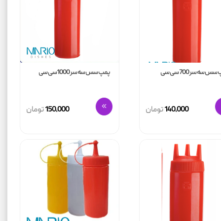
س سه سر 700 سی سی
پمپ سس سه سر 1000سی سی
140,000
تومان
150,000
تومان