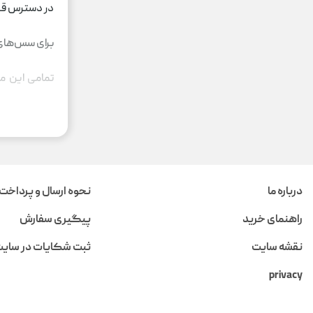
در دسترس قرا
برای سس‌های
تمامی این م
رستوران‌ها 
بطری سس
بطری‌های سس 
رنگهای مختلف
درباره ما
نحوه ارسال و پرداخت
آن بسیار راحت
راهنمای خرید
پیگیری سفارش
این بطری‌ها 
نقشه سایت
ثبت شکایات در سای
ایده‌آل هستن
privacy
کیچن تک به د