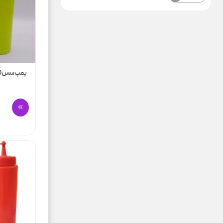
پمپ سس 700سی سی تک سر