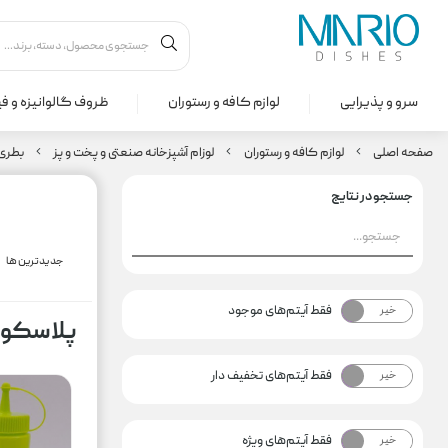
سرو و پذیرایی
لوازم کافه و رستوران
ظروف گالوانیزه و ف
صفحه اصلی
لوازم کافه و رستوران
لوزام آشپزخانه صنعتی و پخت و پز
بطری
جستجو در نتایج
جدیدترین ها
فقط آیتم‌های موجود
خیر
بله
پلاسکو 
فقط آیتم‌های تخفیف دار
خیر
بله
فقط آیتم‌های ویژه
خیر
بله