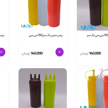
پمپ سس تک سر700سی سی
پمپ س
140,000
تومان
140,000
تومان