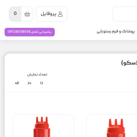
پروفایل
0
پوشاک و فرم رستورانی
پشتیبانی تلفنی 09128338556
اسکو)
تعداد نمایش
48
24
12