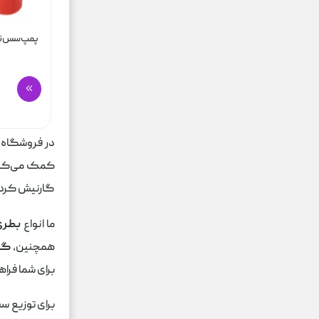
پمپ سس تک سر 00
کمک می‌کنند 
گارنیش کردن
ما انواع
بطری
همچنین،
گا
برای شما فراه
برای توزیع 