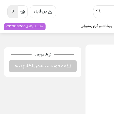
پروفایل
0
پوشاک و فرم رستورانی
پشتیبانی تلفنی 09128338556
ناموجود
موجود شد به من اطلاع بده