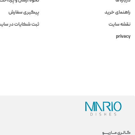
درباره ما
نحوه ارسال و پرداخت
راهنمای خرید
پیگیری سفارش
نقشه سایت
ثبت شکایات در سای
privacy
گــالــری مــــاریــــــو