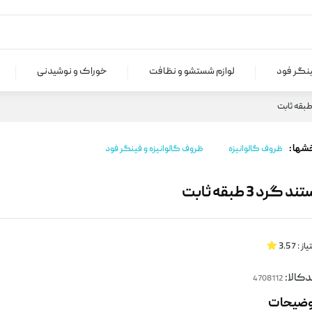
ینگر فود
لوازم شستشو و نظافت
خوراک و نوشیدنی
شها :
ظروف گالوانیزه
ظروف گالوانیزه و فینگر فود
ند گرد 3 طبقه ثابت
یاز :
3.57
کالا:
وضیحات