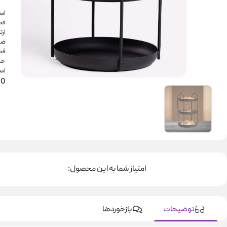
استن
قطر: 4
ارتفاع
ضخام
قطعا
جن
اس
0
امتیاز شما به این محصول:
توضیحات
بازخوردها