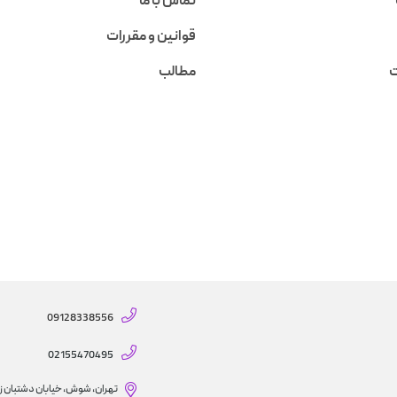
تماس با ما
قوانین و مقررات
ت
مطالب
09128338556
02155470495
تهران، شوش، خیابان دشتبان ز