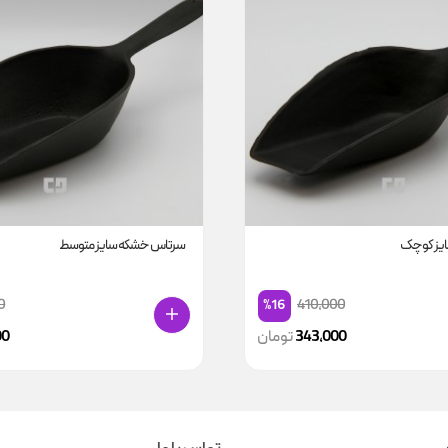
یز کوچک
سرتاس خشکه سایز متوسط
0
410,000
%16
343,000
تومان
00