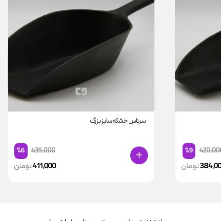
سرتاس خشکه سایز بزرگ
435,000
420,00
%6
%9
384,0
تومان
411,000
تومان