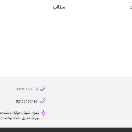
ت
مطالب
09128338556
02155470495
تهران، شوش، خیابان دشتبان ز
نور، طبقه اول مثبت 1، واحد 399