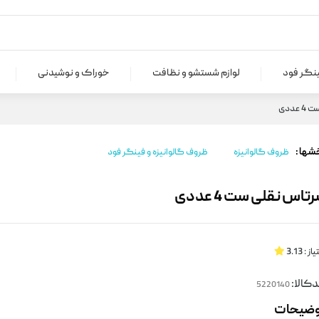
ینگر فود
لوازم شستشو و نظافت
خوراک و نوشیدنی
عددی
شها :
ظروف گالوانیزه
ظروف گالوانیزه و فینگر فود
تاس نقلی ست 4 عددی
یاز :
3.13
کالا:
وضیحات