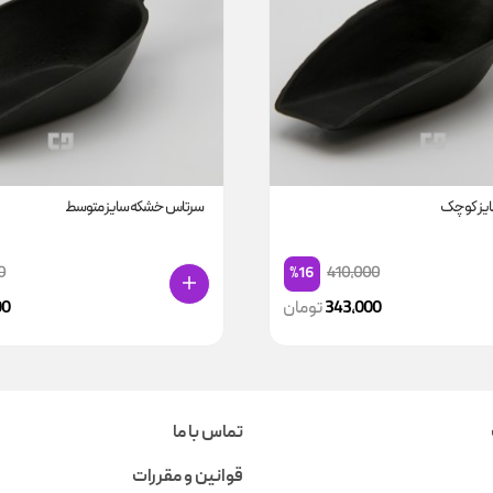
یز کوچک
سرتاس خشکه سایز متوسط
0
410,000
%16
343,000
تومان
00
تماس با ما
قوانین و مقررات