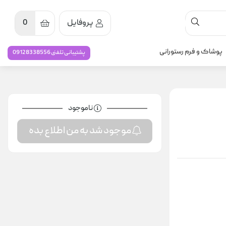
پروفایل
0
پوشاک و فرم رستورانی
پشتیبانی تلفنی 09128338556
ناموجود
موجود شد به من اطلاع بده