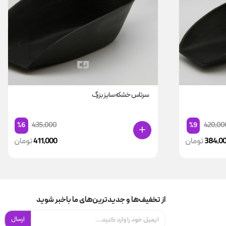
سرتاس خشکه سایز بزرگ
435,000
420,00
%6
%9
384,0
تومان
411,000
تومان
از تخفیف‌ها و جدیدترین‌های ما باخبر شوید
ارسال