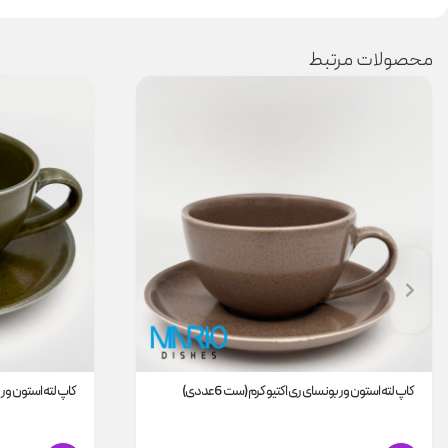
محصولات مرتبط
کاپ لته استون ور بونسای ری اکتیو کرم (ست 6عددی)
کاپ لته استون ور بو