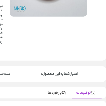
نو
ظرفیت:
جن
سا
برن
ارتفاع:
قطر 
قطر 
0
امتیاز شما به این محصول:
ست فنجان و نع
توضیحات
بازخوردها