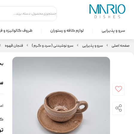
سرو و پذیرایی
لوازم کافه و رستوران
ظروف گالوانیزه و ف
صفحه اصلی
سرو و پذیرایی
سرو نوشیدنی ( سـرد و گـرم )
فنجان قهـوه
بخ
ست 
امت
کد
ت