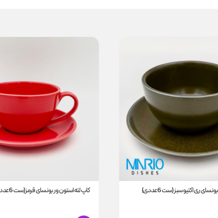
نسای ری اکتیو سبز (ست 6عددی)
کاپ لته استون ور بونسای قرمز(ست 6عددی)