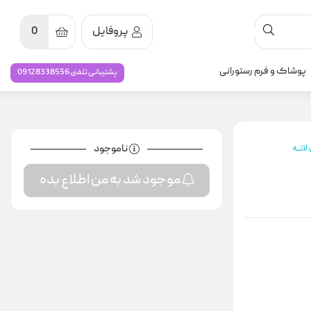
پروفایل
0
پوشاک و فرم رستورانی
پشتیبانی تلفنی 09128338556
ناموجود
اتــه
موجود شد به من اطلاع بده