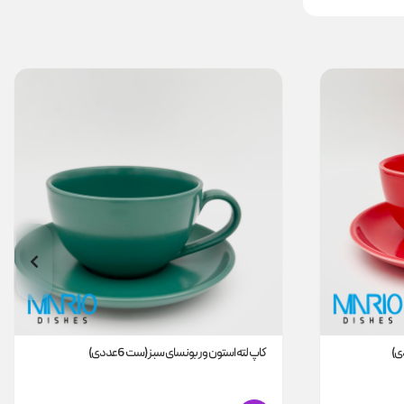
کاپ لته استون ور بونسای سبز (ست 6عددی)