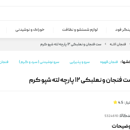
ینگر فود
لوازم شستشو و نظافت
خوراک و نوشیدنی
فنجان لاتــه
ست فنجان و نعلبکی ۱۲ پارچه لته شپو کرم
شها :
فنجان قهـوه
سرو و پذیرایی
سرو نوشیدنی ( سـرد و گـرم )
فنجان ل
فنجان و نعلبکی ۱۲ پارچه لته شپو کرم
یاز :
4.5
کالا:
وضیحات