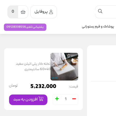
پروفایل
0
پوشاک و فرم رستورانی
پشتیبانی تلفنی 09128338556
تخته کار پلی اتیلن سفید
40*60 سانتیمتری
5,232,000
تومان
قیمت:
افزودن به سبد