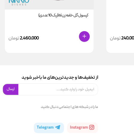
کپسول گل خامه زن isi (پک 10عددی)
240,0
تومان
2,460,000
تومان
از تخفیف‌ها و جدیدترین‌های ما باخبر شوید
ارسال
ما را در شبکه های اجتماعی دنبال کنید
Telegram
Instagram