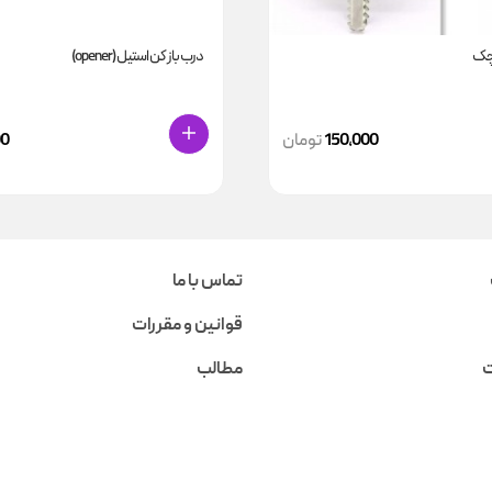
وچک
درب باز کن استیل (opener)
150,000
تومان
00
تماس با ما
قوانین و مقررات
ت
مطالب