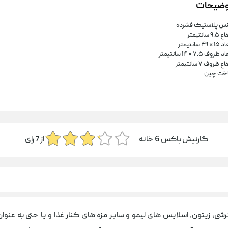
وضیحات
س پلاستیک فشرده
۹. سانتیمتر
× ۴۹ سانتیمتر
 ظروف ۷.۵ × ۱۴ سانتیمتر
اع ظروف ۷ سانتیمتر
خت چین
گارنیش باکس 6 خانه
از
7
رای
ی، زیتون، اسلایس های لیمو و سایر مزه های کنار غذا و یا حتی به عنوان