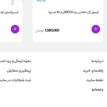
کپسول گل خامه زن برند MOSA (پک 10 عددی)
انبر یخ استیل ک
1,580,000
تومان
درباره ما
نحوه ارسال و پرداخت
راهنمای خرید
پیگیری سفارش
نقشه سایت
ثبت شکایات در سای
privacy