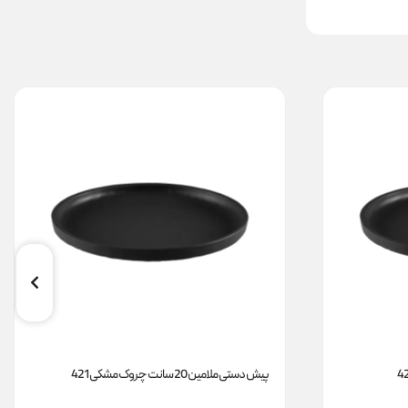
پیش دستی ملامین 20 سانت چروک مشکی 421