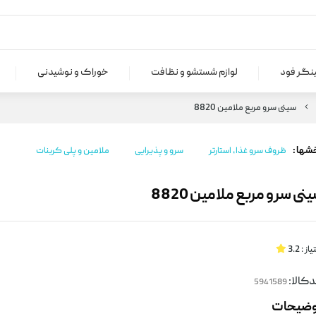
ینگر فود
لوازم شستشو و نظافت
خوراک و نوشیدنی
سینی سرو مربع ملامین 8820
شها :
ظروف سرو غذا، استارتر
سرو و پذیرایی
ملامین و پلی کربنات
نی سرو مربع ملامین 8820
یاز :
3.2
کالا:
وضیحات