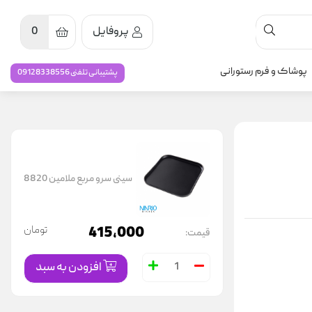
پروفایل
0
پوشاک و فرم رستورانی
پشتیبانی تلفنی 09128338556
سینی سرو مربع ملامین 8820
415,000
تومان
قیمت:
افزودن به سبد