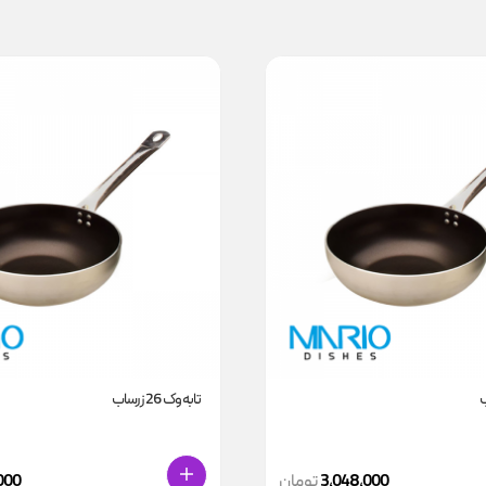
تابه وک 26 زرساب
3,048,000
تومان
000