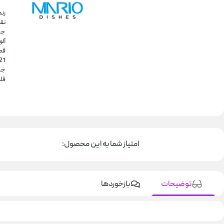
رن
نقر
جن
آل
قط
21 سان
جن
فل
امتیاز شما به این محصول:
توضیحات
بازخوردها