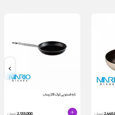
تابه فستو پی کوک 28 زرساب
2,440,
تومان
2,133,000
تومان