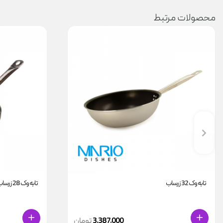
محصولات مرتبط
تابه وک 32 زرساب
تابه وک 28 زرساب
3,387,000
تومان