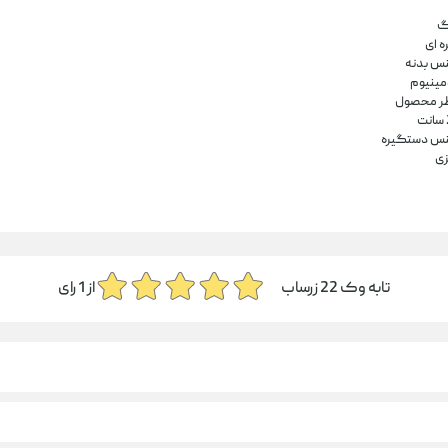
گ
ه ای
س بدنه
ومینیوم
ر محصول
ت
س دستگیره
زی
تابه وک 22 زرساب
از
1
رای