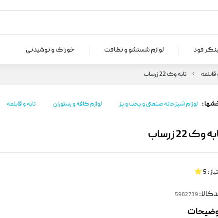
ینگر فود
لوازم شستشو و نظافت
خوراک و نوشیدنی
 قابلمه
تابه وک 22 زرساب
شها :
لوزام آشپزخانه صنعتی و پخت و پز
لوازم کافه و رستوران
تابه و قابلمه
ه وک 22 زرساب
یاز :
5
کالا:
وضیحات