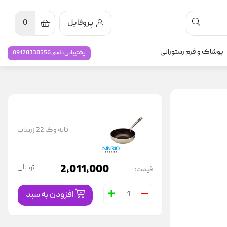
پروفایل
0
پوشاک و فرم رستورانی
پشتیبانی تلفنی 09128338556
تابه وک 22 زرساب
2,011,000
تومان
قیمت:
افزودن به سبد