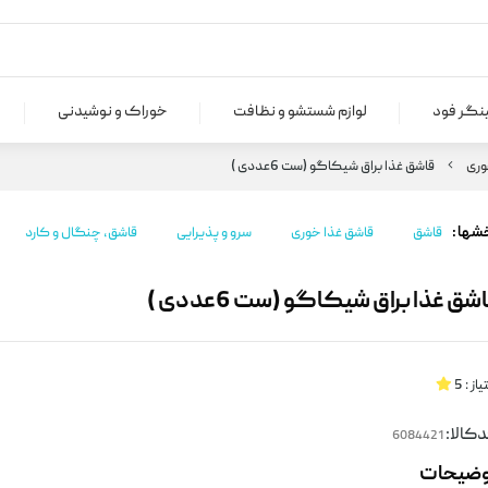
ینگر فود
لوازم شستشو و نظافت
خوراک و نوشیدنی
وری
قاشق غذا براق شیکاگو (ست 6عددی )
شها :
قاشق
قاشق غذا خوری
سرو و پذیرایی
قاشق، چنگال و کارد
شق غذا براق شیکاگو (ست 6عددی )
یاز :
5
کالا:
وضیحات