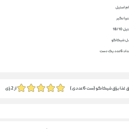
ام:استیل
ربا نگیر
ل 18/10
ل:شیکاگو
6عدد یک دست
غذا براق شیکاگو (ست 6عددی )
از
2
رای