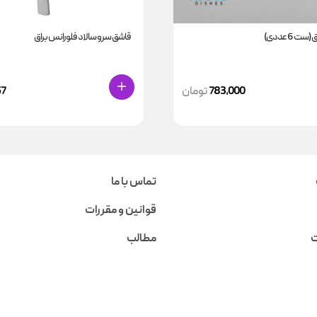
ت 6 عددی)
قاشق سرو سالاد فلورانس براق
783,000
تومان
57
تماس با ما
قوانین و مقررات
ت
مطالب