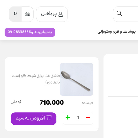
پروفایل
0
پوشاک و فرم رستورانی
پشتیبانی تلفنی 09128338556
قاشق غذا براق شیکاگو (ست
6عددی )
710,000
تومان
قیمت:
افزودن به سبد