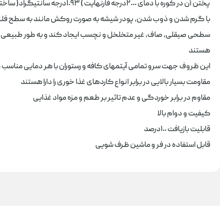
پختن آن در کوره با دمای ٢٠٠٠درجه فارنهايت ) ١٠٩٣درجه سانتيگراد( ساخته میشود.
با گرم شدن و ذوب شدن، پودر شيشه به صورت روکش مانند به سطح فلز 
سطحی صيقلی، صاف، غير متخلخل و نچسب ايجاد کند و به طور طبيعی 
هستند
اين ظروف جهت سرو تمامی آيتمهای کافه و رستوران با هر دمايی مناسب م
مقاومت بسيار بالايی در برابر انواع کاردهای غذا خوری را دارا هستند
مقاوم در برابر خوردگی و عدم تاثير بر طعم و مزه مواد غذايی
کيفيت و دوام بالا
قابليت بازيافت ١٠٠درصد
قابل استفاده در فر و ماشين ظرف شويی