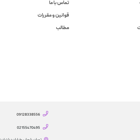
تماس با ما
قوانین و مقررات
ت
مطالب
09128338556
02155470495
تهران، شوش، خیابان دشتبان ز