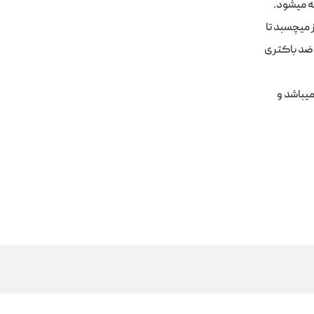
میچسبد تا
ضد باکتری
يباشد و