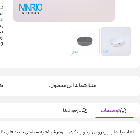
قطر:20 س
اند
ارتفاع:
رن
دس
ارسال:5
0
امتیاز شما به این محصول:
کاسه
توضیحات
بازخوردها
لعاب يا لعاب ويتروس از ذوب کردن پودر شيشه به سطحی مانند فلز، خا