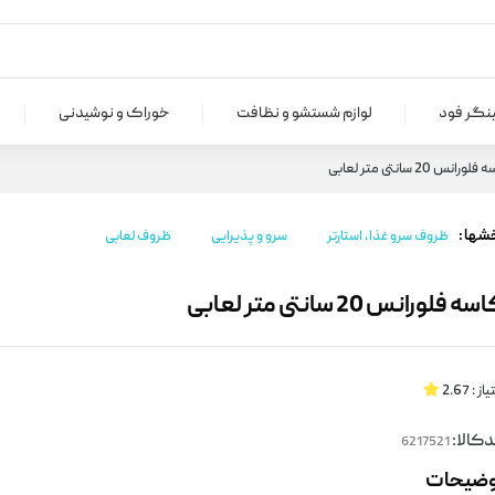
ینگر فود
لوازم شستشو و نظافت
خوراک و نوشیدنی
رانس 20 سانتی متر لعابی
شها :
ظروف سرو غذا، استارتر
سرو و پذیرایی
ظروف لعابی
ه فلورانس 20 سانتی متر لعابی
یاز :
2.67
کالا:
وضیحات