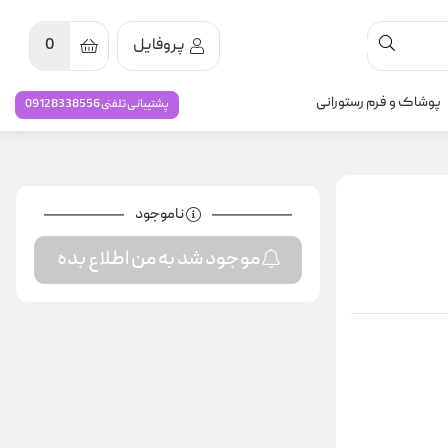
پروفایل
0
پوشاک و فرم رستورانی
پشتیبانی تلفنی 09128338556
ناموجود
موجود شد به من اطلاع بده