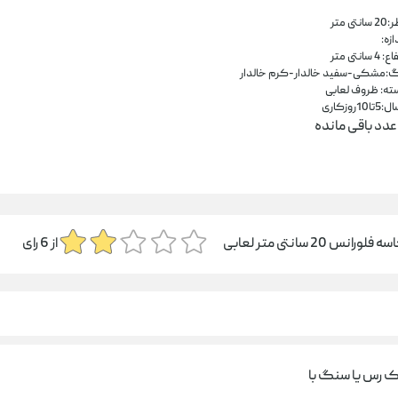
انتی متر
ازه:
 4 سانتی متر
گ:مشکی-سفید خالدار-کرم خالدار
ته: ظروف لعابی
تا10روزکاری
عدد باقی مانده
 فلورانس 20 سانتی متر لعابی
از
6
رای
ک رس يا سنگ با