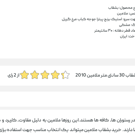
ع محصول: بشقاب
س: ملامین
ت سرو: استیک برنج پیتزا جوجه کباب مرغ گریل
گ: مشکی
د قطر دهانه : ۳۰ سانتیمتر
خت: ایران
3 سانتی متر ملامین 2010
از
2
رای
ر رستوران ها، کافه ها هستند.این روزها ملامین به دلیل مقاوت، کاربرد 
ها دارند. خرید بشقاب ملامین میتواند یک انتخاب مناسب جهت استفاده برای 