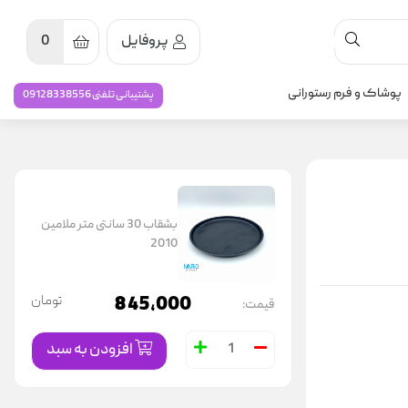
پروفایل
0
پوشاک و فرم رستورانی
پشتیبانی تلفنی 09128338556
بشقاب 30 سانتی متر ملامین
2010
845,000
تومان
قیمت:
افزودن به سبد