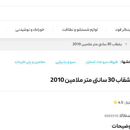
ینگر فود
لوازم شستشو و نظافت
خوراک و نوشیدنی
بشقاب 30 سانتی متر ملامین 2010
شها :
ظروف سرو غذا، استارتر
سرو و پذیرایی
ملامین و پلی کربنات
 30 سانتی متر ملامین 2010
یاز :
4.5
کالا:
وضیحات