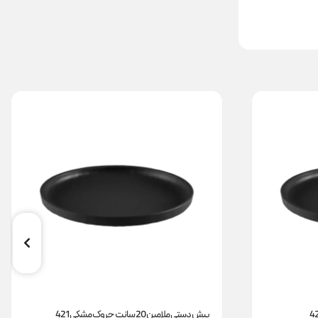
پیش دستی ملامین 20 سانت چروک مشکی 421