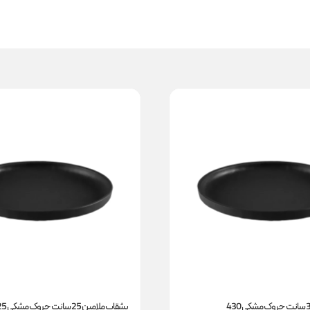
بشقاب ملامین 25 سانت چروک مشکی 425