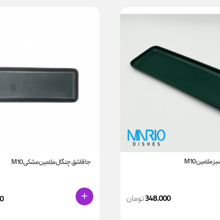
 ملامین M10
جا قاشق چنگال ملامین مشکی M10
348,000
تومان
0