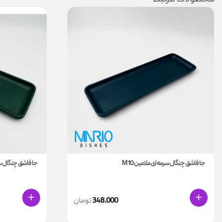
جا قاشق چنگال سرمه ای ملامین M10
جا قاشق چنگال سبز
348,000
تومان