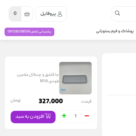
پروفایل
0
پوشاک و فرم رستورانی
پشتیبانی تلفنی 09128338556
جا قاشق و چنگال ملامین
طوسی M10
327,000
تومان
قیمت:
افزودن به سبد