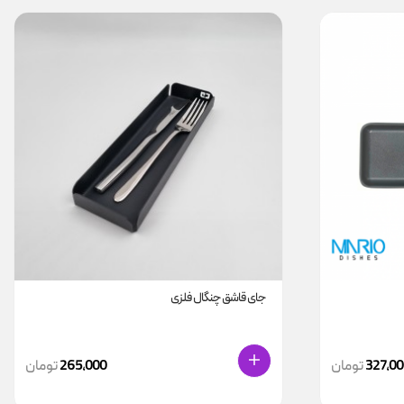
جای قاشق چنگال فلزی
327,00
تومان
265,000
تومان