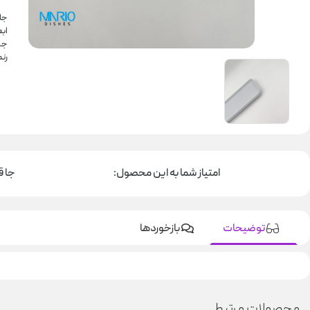
جا
ابعاد:
جن
رن
امتیاز شما به این محصول:
جا ق
توضیحات
بازخوردها
محصولات مرتبط