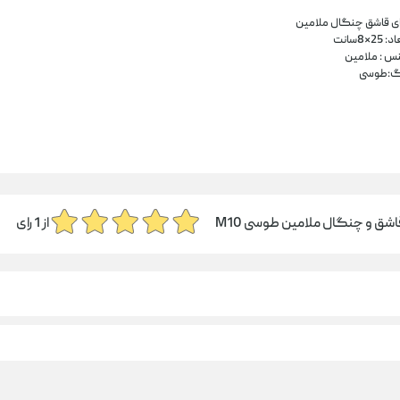
ی قاشق چنگال ملامین
 25*8سانت
س : ملامین
گ:طوسی
اشق و چنگال ملامین طوسی M10
از
1
رای