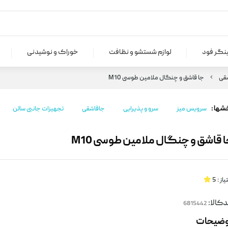
ینگر فود
لوازم شستشو و نظافت
خوراک و نوشیدنی
قی
جا قاشق و چنگال ملامین طوسی M10
شها :
سرویس میز
سرو و پذیرایی
جاقاشقی
تجهیزات جانبی سالن
 قاشق و چنگال ملامین طوسی M10
یاز :
5
کالا:
وضیحات